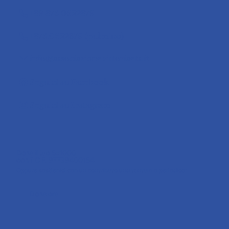
+39 378 0622379
+378.0622379 (pulmino)
info@associazionevittoriaets.it
Seguici su Facebook
Seguici su Instagram
Dona il tuo 5x1000
con il C.F. 97739400154
Oppure sostienici con un contributo una tantum o periodico:
Dona ora