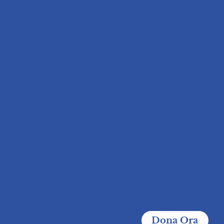
Donazioni
Via Pattari, 6 - 20122 (MI) Italia
+39 378 0622379
+378.0622379 (pulmino)
info@associazionevittoriaets.it
Seguici su Facebook
Seguici su Instagram
Dona Ora
Dona il tuo 5x1000